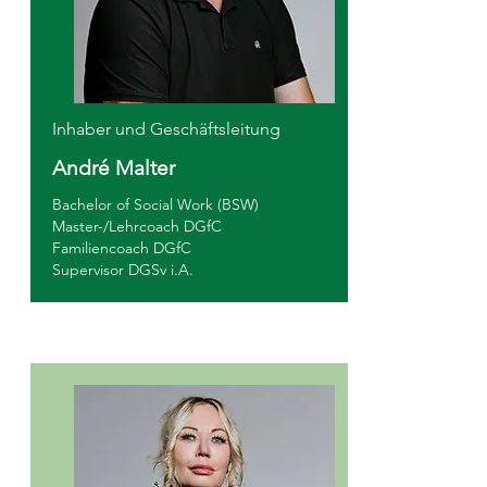
Inhaber und
Geschäftsleitung
André Malter
Bachelor of Social Work (BSW)
Master-/Lehrcoach DGfC
Familiencoach DGfC
Supervisor DGSv i.A.