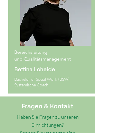
Bereichsleitung
und
Qualitätsmanagement
Bettina Loheide
Bachelor of Social Work (BSW)
Systemische Coach
Fragen & Kontakt
Haben Sie Fragen zu unseren
Einrichtungen?
Senden Sie uns gerne eine