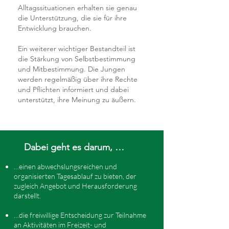
Alltagssituationen erhalten sie genau
die Unterstützung, die sie für ihre
Entwicklung brauchen.
Ein weiterer wichtiger Bestandteil ist
die Stärkung von Selbstbestimmung
und Mitbestimmung. Die Jungen
werden regelmäßig über ihre Rechte
und Pflichten informiert und dabei
unterstützt, ihre Meinung zu äußern.
Dabei geht es darum, …
…einen abwechslungsreichen und
organisierten Tagesablauf zu bieten, der
zugleich Angebot und Herausforderung
darstellt.
…die freiwillige Entscheidung zur Teilnahme
an Aktivitäten im Freizeit- und