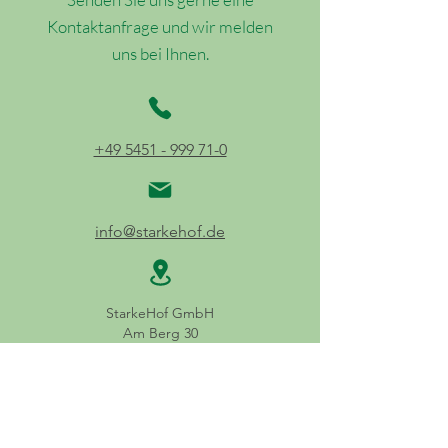
Kontaktanfrage und wir melden
uns bei Ihnen.
+49 5451 - 999 71-0
info@starkehof.de
StarkeHof GmbH
Am Berg 30
49479 Ibbenbüren
Deutschland
E-Mail:
info@starkehof.de
Kontakt